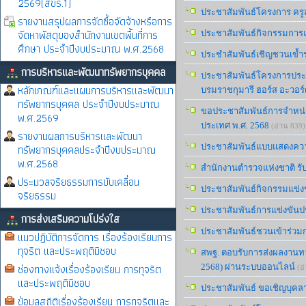
2569(สขร.1)
ประชาสัมพันธ์โครงการ ครูส
รายงานสรุปผลการจัดซื้อจัดจ้างหรือการ
จัดหาพัสดุของสำนักงานเขตพื้นที่การ
ประชาสัมพันธ์กิจกรรมการแข
ศึกษา ประจำปีงบประมาณ พ.ศ.2568
ประชำสัมพันธ์เชิญชวนเข้ำ
การบริหารและพัฒนาทรัพยากรบุคคล
ประชาสัมพันธ์โครงการปร
หลักเกณฑ์และแผนการบริหารและพัฒนา
บรมราชกุมารี ฮอร์ส อะวอร์ด 
ทรัพยากรบุคคล ประจำปีงบประมาณ
ขอประชาสัมพันธ์การจำหน่า
พ.ศ.2569
ประเทศ พ.ศ. 2568
(อ่าน 839)
รายงานผลการบริหารและพัฒนา
ทรัพยากรบุคคลประจำปีงบประมาณ
ประชาสัมพันธ์แบบแสดงความ
พ.ศ.2568
สำนักงานตำรวจแห่งชาติ รับ
ประมวลจริยธรรมการขับเคลื่อน
ประชาสัมพันธ์กิจกรรมแข่
จริยธรรม
ประชาสัมพันธ์การแข่งขันปร
การส่งเสริมความโปร่งใส
ประชาสัมพันธ์ชวนเข้าร่วมกา
แนวปฏิบัติการจัดการ เรื่องร้องเรียนการ
ทุจริต และประพฤติมิชอบ
สพฐ. ตอบรับการส่งผลงานทาง
ช่องทางแจ้งเรื่องร้องเรียน การทุจริต
2568) ผ่านระบบออนไลน์
(อ
และประพฤติมิชอบ
ประชาสัมพันธ์ ขอเชิญบุคล
ข้อมูลสถิติเรื่องร้องเรียน การทุจริตและ