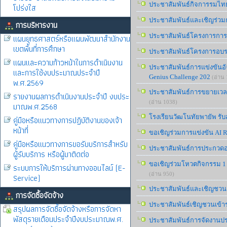
ประชาสัมพันธ์กิจการรมไทยว
โปร่งใส
ประชาสัมพันธ์และเชิญร่วมก
การบริหารงาน
ประชาสัมพันธ์โครงการการป
แผนยุทธศาสตร์หรือแผนพัฒนาสำนักงาน
เขตพื้นที่การศึกษา
ประชาสัมพันธ์โครงการอบรม
แผนและความก้าวหน้าในการดำเนินงาน
ประชาสัมพันธ์การแข่งขันอั
และการใช้งบประมาณประจำปี
Genius Challenge 202
(อ่าน
พ.ศ.2569
ประชาสัมพันธ์การขยายเวลา
รายงานผลการดำเนินงานประจำปี งบประ
(อ่าน 1038)
มาณพ.ศ.2568
โรงเรียนวัฒโนทัยพายัพ รับ
คู่มือหรือแนวทางการปฏิบัติงานของเจ้า
หน้าที่
ขอเชิญร่วมการแข่งขัน AI R
คู่มือหรือแนวทางการขอรับบริการสำหรับ
ประชาสัมพันธ์การประกวดออ
ผู้รับบริการ หรือผู้มาติดต่อ
ขอเชิญร่วมโหวตกิจกรรม 1 จัง
ระบบการให้บริการผ่านทางออนไลน์ (E-
(อ่าน 950)
Service)
ประชาสัมพันธ์และเชิญชวน
การจัดซื้อจัดจ้าง
ประชาสัมพันธ์เชิญชวนเข้าร
สรุปผลการจัดซื้อจัดจ้างหรือการจัดหา
พัสดุรายเดือนประจำปีงบประมาณพ.ศ.
ประชาสัมพันธ์การจัดงานป