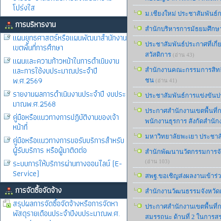
โปร่งใส
ม.เชียงใหม่ ประชาสัมพันธ์
การบริหารงาน
สำนักบริหารการมัธยมศึกษา 
แผนยุทธศาสตร์หรือแผนพัฒนาสำนักงาน
ประชาสัมพันธ์ประกาศที่เก
เขตพื้นที่การศึกษา
สวัสดิการ
(อ่าน 43)
แผนและความก้าวหน้าในการดำเนินงาน
และการใช้งบประมาณประจำปี
สํานักงานคณะกรรมการสิทธิ
พ.ศ.2569
ชน
(อ่าน 41)
รายงานผลการดำเนินงานประจำปี งบประ
ประชาสัมพันธ์การแข่งขัน
มาณพ.ศ.2568
ประกาศสำนักงานเขตพื้นที่ก
คู่มือหรือแนวทางการปฏิบัติงานของเจ้า
พนักงานธุรการ สังกัดสำนัก
หน้าที่
มหาวิทยาลัยพะเยา ประชาสั
คู่มือหรือแนวทางการขอรับบริการสำหรับ
ผู้รับบริการ หรือผู้มาติดต่อ
สำนักพัฒนานวัตกรรมการจัดก
ระบบการให้บริการผ่านทางออนไลน์ (E-
(อ่าน 103)
Service)
สพฐ.ขอเชิญส่งผลงานเข้าร่
การจัดซื้อจัดจ้าง
สำนักงานวัฒนธรรมจังหวัดเช
สรุปผลการจัดซื้อจัดจ้างหรือการจัดหา
ประกาศสำนักงานเขตพื้นที่กา
พัสดุรายเดือนประจำปีงบประมาณพ.ศ.
สมรรถนะ ด้านที่ 2 ในการส