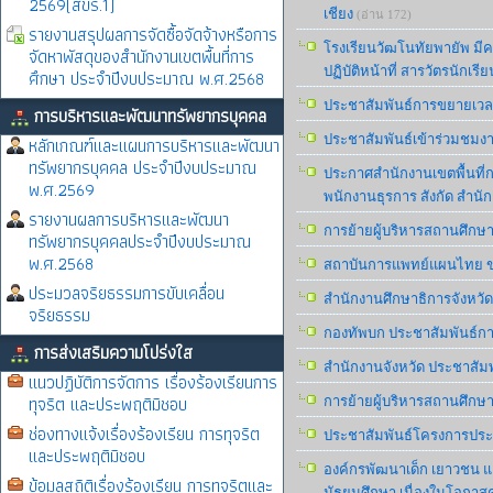
2569(สขร.1)
เชียง
(อ่าน 172)
รายงานสรุปผลการจัดซื้อจัดจ้างหรือการ
โรงเรียนวัฒโนทัยพายัพ มีค
จัดหาพัสดุของสำนักงานเขตพื้นที่การ
ปฏิบัติหน้าที่ สารวัตรนักเ
ศึกษา ประจำปีงบประมาณ พ.ศ.2568
ประชาสัมพันธ์การขยายเวลา
การบริหารและพัฒนาทรัพยากรบุคคล
ประชาสัมพันธ์เข้าร่วมชมง
หลักเกณฑ์และแผนการบริหารและพัฒนา
ทรัพยากรบุคคล ประจำปีงบประมาณ
ประกาศสำนักงานเขตพื้นที่ก
พ.ศ.2569
พนักงานธุรการ สังกัด สำนั
รายงานผลการบริหารและพัฒนา
การย้ายผู้บริหารสถานศึกษ
ทรัพยากรบุคคลประจำปีงบประมาณ
พ.ศ.2568
สถาบันการแพทย์แผนไทย ขอ
ประมวลจริยธรรมการขับเคลื่อน
สำนักงานศึกษาธิการจังหวัด
จริยธรรม
กองทัพบก ประชาสัมพันธ์การ
การส่งเสริมความโปร่งใส
สำนักงานจังหวัด ประชาสัม
แนวปฏิบัติการจัดการ เรื่องร้องเรียนการ
ทุจริต และประพฤติมิชอบ
การย้ายผู้บริหารสถานศึกษ
ช่องทางแจ้งเรื่องร้องเรียน การทุจริต
ประชาสัมพันธ์โครงการประก
และประพฤติมิชอบ
องค์กรพัฒนาเด็ก เยาวชน แ
ข้อมูลสถิติเรื่องร้องเรียน การทุจริตและ
มัธยมศึกษา เนื่องในโอกาส