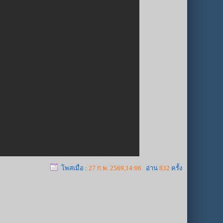
โพสเมื่อ :
27 ก.พ. 2569,14:06
อ่าน
832
ครั้ง