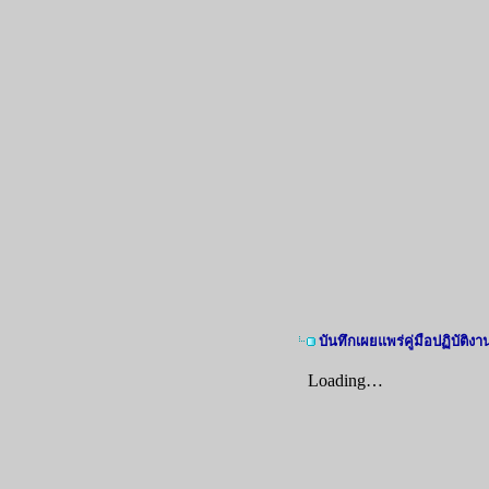
บันทึกเผยแพร่คู่มือปฏิบัติงา