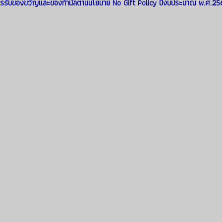
รรับของขวัญและของกำนัลตามนโยบาย No Gift Policy ปีงบประมาณ พ.ศ.25